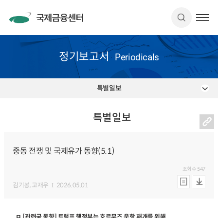
정기보고서
Periodicals
특별일보
특별일보
중동 전쟁 및 국제유가 동향(5.1)
조회수
547
김기봉
, 고재우
2026.05.01
ㅁ [관련국 동향] 트럼프 행정부는 호르무즈 운항 재개를 위해