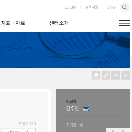
LOGIN
고객지원
ENG
지표ㆍ자료
센터소개
작성자
작성
김우진
김
조회수
760
조기경보부
신흥