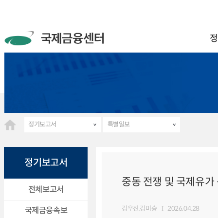
정
정기보고서
특별일보
정기보고서
중동 전쟁 및 국제유가 동
전체보고서
김우진,김미승
2026.04.28
국제금융속보