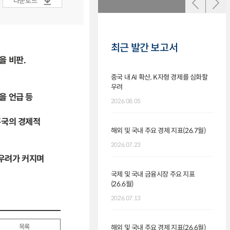
다운로드
최근 발간 보고서
을 비판.
중국 내 AI 확산, K자형 경제를 심화할
인도네
우려
시사
을 언급 등
2026.08.05
2026.
흥국의 경제적
해외 및 국내 주요 경제 지표(26.7월)
주요 
경제지
2026.07.23
2026.
 우려가 커지며
국제 및 국내 금융시장 주요 지표
(26.6월)
최근 
인상과
2026.07.13
2026.
목록
해외 및 국내 주요 경제 지표(26.6월)