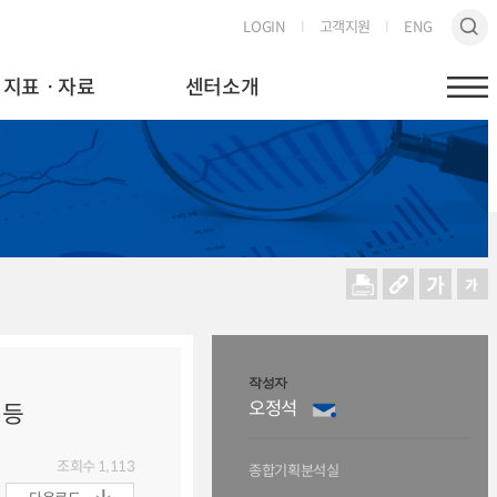
LOGIN
고객지원
ENG
지표ㆍ자료
센터소개
작성자
오정석
 등
조회수
1,113
종합기획분석실