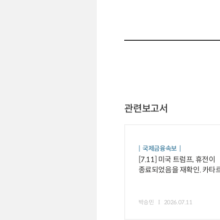
관련보고서
국제금융속보
[7.11] 미국 트럼프, 휴전이
종료되었음을 재확인. 카타르
중재국은 긴장 완화 노력 등
박승민
2026.07.11