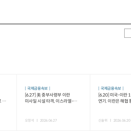
국제금융속보
국제금융속보
[6.27] 美 중부사령부 이란
[6.20] 미국-이란
 등
미사일 시설 타격, 이스라엘-
연기. 이란은 해협
레바논 평화합의안 서명 등
의무보험 가입 방
오정석
2026.06.27
신술위
2026.06.20