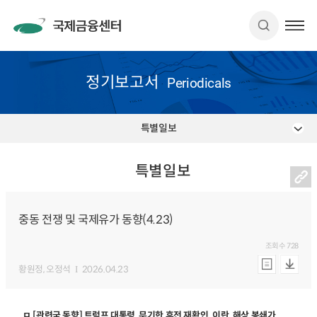
정기보고서
Periodicals
특별일보
특별일보
중동 전쟁 및 국제유가 동향(4.23)
조회수
728
황원정
, 오정석
2026.04.23
ㅁ [관련국 동향] 트럼프 대통령, 무기한 휴전 재확인. 이란, 해상 봉쇄가