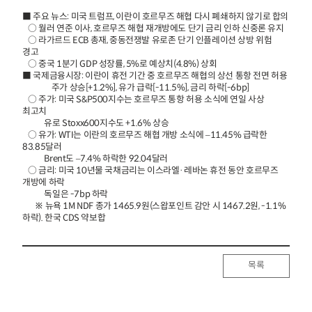
■ 주요 뉴스: 미국 트럼프, 이란이 호르무즈 해협 다시 폐쇄하지 않기로 합의
○ 월러 연준 이사, 호르무즈 해협 재개방에도 단기 금리 인하 신중론 유지
○ 라가르드 ECB 총재, 중동전쟁발 유로존 단기 인플레이션 상방 위험
경고
○ 중국 1분기 GDP 성장률, 5%로 예상치(4.8%) 상회
■ 국제금융시장: 이란이 휴전 기간 중 호르무즈 해협의 상선 통항 전면 허용
주가 상승[+1.2%], 유가 급락[-11.5%], 금리 하락[-6bp]
○ 주가: 미국 S&P500지수는 호르무즈 통항 허용 소식에 연일 사상
최고치
유로 Stoxx600지수도 +1.6% 상승
○ 유가: WTI는 이란의 호르무즈 해협 개방 소식에 –11.45% 급락한
83.85달러
Brent도 –7.4% 하락한 92.04달러
○ 금리: 미국 10년물 국채금리는 이스라엘·레바논 휴전 동안 호르무즈
개방에 하락
독일은 -7bp 하락
※ 뉴욕 1M NDF 종가 1465.9원(스왑포인트 감안 시 1467.2원, -1.1%
하락). 한국 CDS 약보합
목록