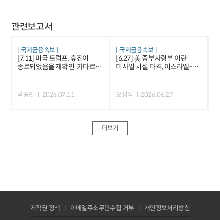
관련보고서
국제금융속보
국제금융속보
[7.11] 미국 트럼프, 휴전이
[6.27] 美 중부사령부 이란
종료되었음을 재확인. 카타르 등
미사일 시설 타격, 이스라엘-
중재국은 긴장 완화 노력 등
레바논 평화합의안 서명 등
박승민
2026.07.11
오정석
2026.06.27
더보기
저작권 정책
이메일주소무단수집 거부
개인정보처리방침