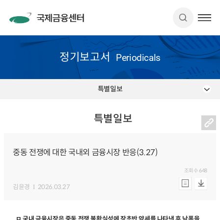
정기보고서
Periodicals
특별일보
특별일보
중동 전쟁에 대한 국내외 금융시장 반응(3.27)
조회수
648
김윤경
2026.03.27
ㅁ 국내 금융시장은 중동 전쟁 불확실성에 장초반 약세를 나타낸 후 낙폭을