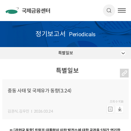
정기보고서
Periodicals
특별일보
특별일보
중동 사태 및 국제유가 동향(3.24)
조회수
938
김권식
, 김우진
2026.03.24
ㅁ [관련국 동향] 트럼프 대통령이 이란 발전소에 대한 공격을 5일간 연기한