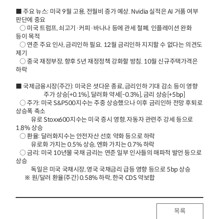
■ 주요 뉴스: 미국 9월 고용, 전월비 증가 예상. Nvidia 실적은 AI 거품 여부
판단에 중요
○ 미국 트럼프, 쇠고기·커피·바나나 등에 관세 철폐. 인플레이션 완화
등이 목적
○ 연준 주요 인사, 금리인하 필요. 12월 금리인하 지지할 수 없다는 의견도
제기
○ 중국 재정부장, 향후 5년 재정정책 강화할 방침. 10월 신규주택가격은
하락
■ 국제금융시장(주간): 미국은 셧다운 종료, 금리인하 기대 감소 등이 영향
주가 상승[+0.1%], 달러화 약세[-0.3%], 금리 상승[+5bp]
○ 주가: 미국 S&P500지수는 주중 상승했으나 이후 금리인하 전망 후퇴로
상승폭 축소
유로 Stoxx600지수는 미국 증시 영향, 자동자 관련주 강세 등으로
1.8% 상승
○ 환율: 달러화지수는 안전자산 선호 약화 등으로 하락
유로화 가치는 0.5% 상승, 엔화 가치는 0.7% 하락
○ 금리: 미국 10년물 국채 금리는 연준 일부 인사들의 매파적 발언 등으로
상승
독일은 미국 국채시장, 영국 국채금리 급등 영향 등으로 5bp 상승
※ 원/달러 환율(주간) 0.58% 하락, 한국 CDS 약보합
목록