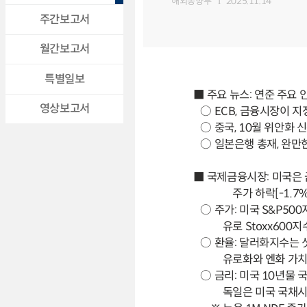
해외동향부
2025.11.14
주간보고서
월간보고서
특별일보
■ 주요 뉴스: 연준 주요
영상보고서
○ ECB, 금융시장이 지
○ 중국, 10월 위안화 
○ 일본은행 총재, 완만한
■ 국제금융시장: 미국은 금
주가 하락[-1.7%], 달
○ 주가: 미국 S&P500
유로 Stoxx600지수는
○ 환율: 달러화지수는 
유로화와 엔화 가치는 각각
○ 금리: 미국 10년물 
독일은 미국 국채시장 