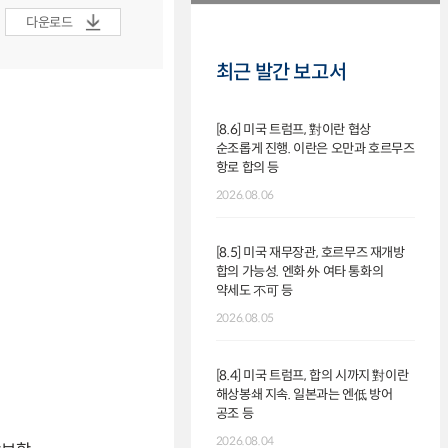
다운로드
최근 발간 보고서
[8.6] 미국 트럼프, 對이란 협상
순조롭게 진행. 이란은 오만과 호르무즈
항로 합의 등
2026.08.06
[8.5] 미국 재무장관, 호르무즈 재개방
합의 가능성. 엔화 外 여타 통화의
약세도 不可 등
2026.08.05
[8.4] 미국 트럼프, 합의 시까지 對이란
해상봉쇄 지속. 일본과는 엔低 방어
공조 등
2026.08.04