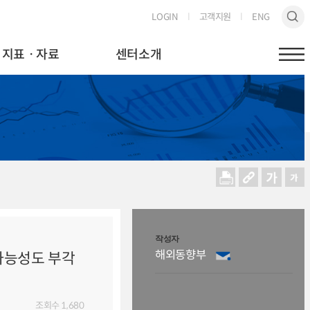
LOGIN
고객지원
ENG
지표ㆍ자료
센터소개
작성자
해외동향부
 가능성도 부각
조회수
1,680