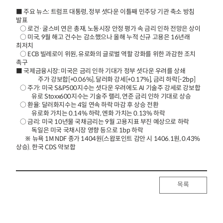
■ 주요 뉴스: 트럼프 대통령, 정부 셧다운 이틀째 민주당 기관 축소 방침
발표
○ 로건·굴스비 연은 총재, 노동시장 안정 평가 속 금리 인하 전망은 상이
○ 미국, 9월 해고 건수는 감소했으나 올해 누적 신규 고용은 16년래
최저치
○ ECB 빌레로이 위원, 유로화의 글로벌 역할 강화를 위한 과감한 조치
촉구
■ 국제금융시장: 미국은 금리 인하 기대가 정부 셧다운 우려를 상쇄
주가 강보합[+0.06%], 달러화 강세[+0.17%], 금리 하락[-2bp]
○ 주가: 미국 S&P500지수는 셧다운 우려에도 AI 기술주 강세로 강보합
유로 Stoxx600지수는 기술주 랠리, 연준 금리 인하 기대로 상승
○ 환율: 달러화지수는 4일 연속 하락 마감 후 상승 전환
유로화 가치는 0.14% 하락, 엔화 가치는 0.13% 하락
○ 금리: 미국 10년물 국채금리는 9월 고용지표 부진 예상으로 하락
독일은 미국 국채시장 영향 등으로 1bp 하락
※ 뉴욕 1M NDF 종가 1404원(스왑포인트 감안 시 1406.1원, 0.43%
상승). 한국 CDS 약보합
목록