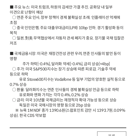
■ 주요 뉴스: 미국 트럼프, 하원의 감세안 가결 추진. 공화당 내 일부
이견으로 난항이 예상
○ 연준 주요 인사, 정부 정책이 경제 불확실성 초래. 인플레이션 억제에
초점
○ 중국 인민은행, 주요 대출우대금리(LPR) 10bp 인하. 경기 활성화 등이
목적
○ 일본, 對美 무역협상에서 자동차 관세 폐지가 중요. 장기물 국채 입찰은
저조
■ 국제금융시장: 미국은 재정건전성 관련 우려, 연준 인사들의 발언 등이
영향
주가 하락[-0.4%], 달러화 약세[-0.4%], 금리 상승[+4bp]
○ 주가: 미국 S&P500지수는 장기 상승에 따른 피로감. 기술주 약세
등으로 하락
유로 Stoxx600지수는 Vodafone 등 일부 기업의 양호한 실적 등으로
0.7% 상승
○ 환율: 달러화지수는 연준 인사들의 경제 불확실성 언급 등으로 하락
유로화와 엔화 가치는 각각 0.4%, 0.2% 상승
○ 금리: 미국 10년물 국채금리는 재정적자 확대 가능성 등으로 상승
독일은 미국 국채시장의 영향 등으로 2bp 상승
※ 뉴욕 1M NDF 종가 1390.6원(스왑포인트 감안 시 1393.7원, 0.09%
상승). 한국 CDS 약보합