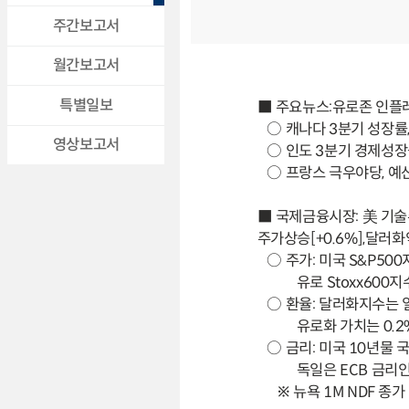
주간보고서
월간보고서
특별일보
■ 주요뉴스:유로존 인플레
○ 캐나다 3분기 성장률,
영상보고서
○ 인도 3분기 경제성장률
○ 프랑스 극우야당, 예산
■ 국제금융시장: 美 기술
주가상승[+0.6%],달러화약
○ 주가: 미국 S&P50
유로 Stoxx600지수
○ 환율: 달러화지수는 
유로화 가치는 0.2% 
○ 금리: 미국 10년물 
독일은 ECB 금리인하 
※ 뉴욕 1M NDF 종가 1