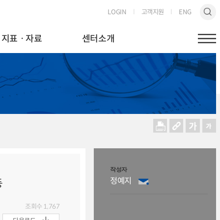
LOGIN
고객지원
ENG
지표ㆍ자료
센터소개
작성자
정예지
등
조회수
1,767